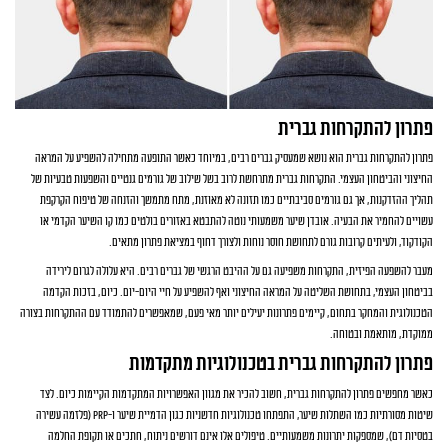
פתרון להתקרחות גברית
פתרון להתקרחות גברית הוא נושא שמעסיק גברים רבים, במיוחד כאשר התופעה מתחילה להשפיע על המראה
החיצוני והביטחון העצמי. התקרחות גברית מתרחשת לרוב בשל שילוב של גורמים גנטיים והשפעות טבעיות של
תהליך ההזדקנות, אך גם גורמים סביבתיים כמו תזונה לא מאוזנת, מתח מתמשך והזנחה של טיפוח הקרקפת
עשויים להחמיר את הבעיה. אובדן שיער משמעותי נוטה להתבטא באזורים בולטים כמו קו השיער הקדמי או
הקודקוד, ולעיתים קרובות גורם לתחושת חוסר נוחות ולצורך דחוף במציאת פתרון מתאים.
מעבר להשפעה הפיזית, התקרחות משפיעה גם על ההיבט הרגשי של גברים רבים. היא עלולה לגרום לירידה
בביטחון העצמי, בתחושת השליטה על המראה החיצוני ואף להשפיע על חיי היום-יום. כיום, בזכות הקדמה
הטכנולוגית והמחקר בתחום, קיימים פתרונות יעילים יותר מאי פעם, שמאפשרים להתמודד עם ההתקרחות בצורה
ממוקדת, מותאמת ובטוחה.
פתרון להתקרחות גברית בטכנולוגיות מתקדמות
כאשר מחפשים פתרון להתקרחות גברית, חשוב להכיר את מגוון האפשרויות המתקדמות הקיימות כיום. לצד
שיטות מסורתיות כמו השתלות שיער, התפתחו טכנולוגיות חדשניות כגון הדמיית שיער ו-PRP (פלזמה עשירה
בטסיות דם), שמספקות יתרונות משמעותיים. טיפולים אלו אינם דורשים ניתוח, חתכים או תקופת החלמה