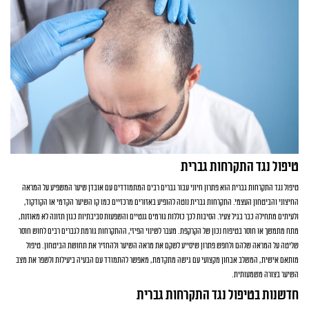
טיפול נגד התקרחות גברית
טיפול נגד התקרחות גברית הוא פתרון חיוני עבור גברים רבים המתמודדים עם אובדן שיער המשפיע על המראה
החיצוני והביטחון העצמי. התקרחות גברית נוטה להופיע באזורים מרכזיים כמו קו השיער הקדמי או הקודקוד,
ולעיתים מתחילה כבר בגיל צעיר. הסיבות לכך כוללות גורמים גנטיים והשפעות סביבתיות כגון תזונה לא מאוזנת,
מתח מתמשך או חוסר בטיפוח נכון של הקרקפת. מעבר לשינוי הפיזי, ההתקרחות גורמת לגברים רבים לחוש חוסר
שליטה על המראה שלהם ולחפש פתרון שיסייע לשקם את מראה השיער ולהחזיר את תחושת הביטחון. טיפול
מותאם אישית, המשלב אבחון מקצועי עם גישה מתקדמת, מאפשר להתמודד עם הבעיה ביעילות ולשפר את מצב
השיער בצורה משמעותית.
חדשנות בטיפול נגד התקרחות גברית