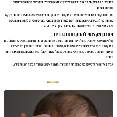
ממושכת, מה שהופך אותם לנוחים ויעילים במיוחד עבור גברים המעוניינים לשפר את מראה השיער שלהם
במהירות ובקלות.
פתרונות מתקדמים אלו מתאימים גם לשלבים מתקדמים של התקרחות ומאפשרים לראות תוצאות ניכרות בזמן קצר.
עם זאת, כדי להבטיח תוצאות מיטביות, חשוב לבחור במומחה מקצועי ובעל ניסיון שיידע להתאים את הטיפול
בצורה מדויקת לצרכים האישיים וללוות את המטופל לאורך כל שלבי התהליך.
פתרון מקצועי להתקרחות גברית
בקליניקת Forever Young, בהובלת אברהם איינאו, מוצעים פתרונות להתקרחות גברית המבוססים על הטכנולוגיות
המתקדמות ביותר. הטיפולים מתבצעים ללא כאבים, ללא חתכים ותוך מתן תוצאות נראות לעין כבר מהטיפול
הראשון. הטיפולים מותאמים באופן אישי, מתאימים גם לאלו שעברו השתלת שיער בעבר, ומבוצעים באווירה נוחה
ותומכת.
אברהם איינאו מתחייב לספק לכל מטופל חוויה מקצועית, תוצאות איכותיות ושירות ברמה הגבוהה ביותר.