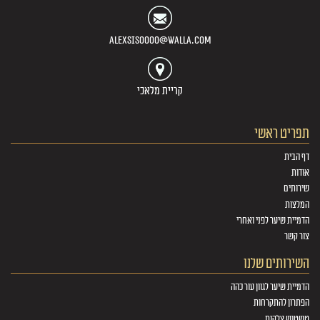
alexsis0000@walla.com
קריית מלאכי
תפריט ראשי
דף הבית
אודות
שירותים
המלצות
הדמיית שיער לפני ואחרי
צור קשר
השירותים שלנו
הדמיית שיער לגוון עור כהה
הפתרון להתקרחות
טשטוש צלקות