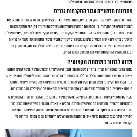
פתרונות שיחזירו להם את תחושת השליטה במראה שלהם.
פתרונות חדשניים עבור התקרחות גברית
בהתייחס למענה המיועד עבור התקרחות גברית, תחום הטיפולים כיום מציע מגוון רחב של אפשרויות שמתאימות
לשלבים שונים של התקרחות. בין הפתרונות הבולטים ניתן למצוא טיפולים טכנולוגיים כמו PRP (הזרקת פלזמה
עשירה בטסיות דם), שמעודדים את התחדשות תאי הקרקפת ומחזקים את זקיקי השיער. לצד זאת, קיימים טיפולים
מניעתיים מותאמים אישית הכוללים שימוש בתכשירים ייעודיים ואפילו טיפולי תזונה שנועדו לשפר את בריאות
השיער מהשורש. חשיבותה של מניעה מוקדמת היא עצומה – ככל שמתחילים לטפל בשלב מוקדם יותר, כך ניתן
לעכב את תהליך ההתקרחות ואף לשפר את מצב השיער הקיים.
מדוע לבחור במומחה מקצועי?
כאשר מדובר בהתקרחות גברית, בחירה במקום מקצועי ואמין היא קריטית להצלחת הטיפול. טיפול שאינו מותאם
אישית או מבוצע בסטנדרט נמוך עלול להוביל לאכזבה ולעיתים גם להחמרת המצב. חשוב לפנות למומחה שמכיר את
מגוון הפתרונות הקיימים, מבצע אבחון מקיף ומציע תוכנית טיפולית המתאימה לצרכים הייחודיים של המטופל.
מומחה אמיתי ילווה את התהליך בשלמותו, תוך מתן מענה לשאלות והתאמה של הטיפול לכל שלב בהתקרחות.
בקליניקת Forever Young, בהובלת אברהם איינאו, מוצעים טיפולים מתקדמים להתקרחות גברית המבוססים על
טכנולוגיות חדשניות. הטיפולים מתבצעים ללא הרדמה, חתכים או כאבים, ונמשכים כשלוש שעות בלבד. כבר
בסיום הטיפול הראשון ניתן לראות תוצאות וליהנות משיפור משמעותי במראה. השיטה מתאימה גם למי שעבר
השתלות שיער בעבר ומבוצעת בליווי אישי ובהתאמה מלאה לצרכים הייחודיים של כל מטופל, תוך דגש על
מקצועיות ושירות איכותי.