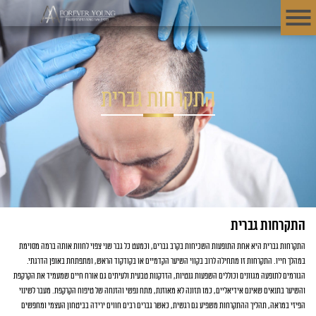
התקרחות גברית
התקרחות גברית
התקרחות גברית היא אחת התופעות השכיחות בקרב גברים, וכמעט כל גבר שני צפוי לחוות אותה ברמה מסוימת
במהלך חייו. התקרחות זו מתחילה לרוב בקווי השיער הקדמיים או בקודקוד הראש, ומתפתחת באופן הדרגתי.
הגורמים לתופעה מגוונים וכוללים השפעות גנטיות, הזדקנות טבעית ולעיתים גם אורח חיים שמעמיד את הקרקפת
והשיער בתנאים שאינם אידיאליים, כמו תזונה לא מאוזנת, מתח נפשי והזנחה של טיפוח הקרקפת. מעבר לשינוי
הפיזי במראה, תהליך ההתקרחות משפיע גם רגשית, כאשר גברים רבים חווים ירידה בביטחון העצמי ומחפשים