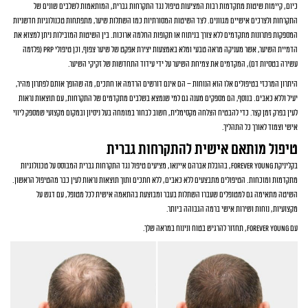
כיום, קיימות שיטות מתקדמות רבות המציעות טיפול נגד התקרחות גברית, המותאמות לשלבים שונים של
התקרחות ולצרכים אישיים מגוונים. לצד השיטות המסורתיות כמו השתלות שיער, מתפתחות טכנולוגיות חדשניות
המספקות פתרונות מתקדמים ללא צורך בניתוח או תקופות החלמה ארוכות. בין השיטות המובילות ניתן למצוא את
הדמיית השיער, אשר מעניקה מראה טבעי ומלא באמצעות יצירת אפקט של שיער צפוף, וכן טיפולי PRP (פלזמה
עשירה בטסיות דם), המקדמים את צמיחת השיער על ידי עידוד התחדשות של זקיקי השיער.
היתרון המרכזי בטיפולים אלו הוא הנוחות – הם אינם דורשים הרדמה או חתכים, מה שהופך אותם לפתרון מהיר,
יעיל וללא כאבים. בנוסף, הם מספקים מענה גם למי שנמצא בשלבים מתקדמים של התקרחות, עם תוצאות נראות
לעין בפרק זמן קצר. כדי להבטיח הצלחה מקסימלית, חשוב לבחור במומחה בעל ניסיון ובמקום מקצועי שמספק ליווי
אישי וצמוד לאורך כל התהליך.
טיפול מותאם אישית להתקרחות גברית
בקליניקת Forever Young, בהובלת אברהם איינאו, מציעים טיפול נגד התקרחות גברית המבוסס על טכנולוגיות
מתקדמות ומוכחות. הטיפולים מתבצעים ללא כאבים, ללא חתכים ותוך תוצאות נראות לעין כבר מהטיפול הראשון.
השיטה מתאימה גם למטופלים שעברו השתלות בעבר ומבוצעת בהתאמה אישית לכל מטופל, עם דגש על
מקצועיות, נוחות ושירות אישי ברמה הגבוהה ביותר.
עם Forever Young, תחזור להרגיש בטוח ונינוח במראה שלך.