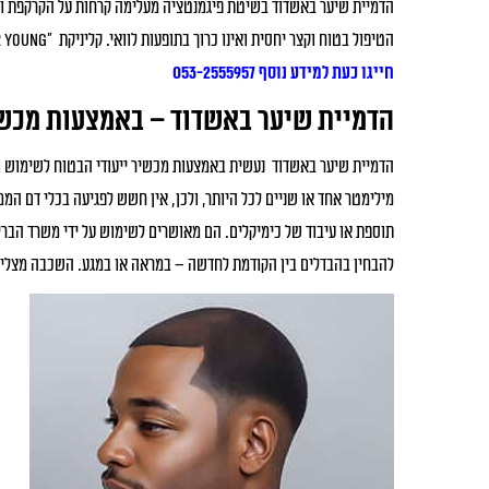
הדמיית שיער באשדוד בשיטת פיגמנטציה מעלימה קרחות על הקרקפת ותו
הטיפול בטוח וקצר יחסית ואינו כרוך בתופעות לוואי. קליניקת "Forever young" עוסקת בתחום וניתן לקבל אצלה מידע רב.
חייגו כעת למידע נוסף 053-2555957
הדמיית שיער באשדוד – באמצעות מכשו
הדמיית שיער באשדוד נעשית באמצעות מכשיר ייעודי הבטוח לשימוש ול
מילימטר אחד או שניים לכל היותר, ולכן, אין חשש לפגיעה בכלי דם הממ
תוספת או עיבוד של כימיקלים. הם מאושרים לשימוש על ידי משרד הבריא
להבחין בהבדלים בין הקודמת לחדשה – במראה או במגע. השכבה מצליחה