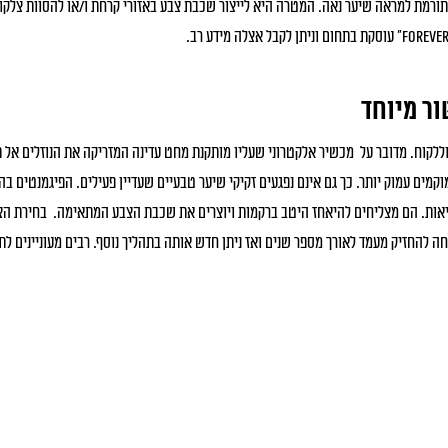
רמת למראה שיער נאה. המטרה היא לייצור שכבת צבע באזורי קרחת ו/או להסוות צלקו
ר מיוחד
לקוח. מדובר על מכשיר אלקטרוני שעליו מותקנת מחט עדינה המזריקה את הנוזלים אל 
וקמים עמוק יותר. כך גם אינם נפגעים זקיקי שיער טבעיים שעדיין פעילים. הפיגמנטים בה
ות. הם מצליחים להיאחז היטב ברקמות ויוצרים את שכבת הצבע המתאימה. בחירת הצבע נע
 להחזיק מעמד לאורך מספר שנים ואז ניתן חדש אותה בתהליך נוסף. רבים מעוניינים ל