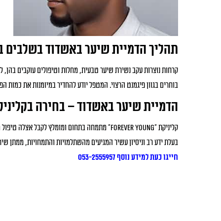
תהליך הדמיית שיער באשדוד בשלבים 
קרחות נוצרות עקב נשירת שיער טבעית, מחלות וטיפולים עוקבים בהן, ל
בוחרים בגוון פיגמנט הרצוי. המטפל יודע להחדיר במיומנות את כמות ה
הדמיית שיער באשדוד – בחירה בקליניק
קליניקת "Forever young" מתמחה בתחום ומומלץ ל
בעלת ידע רב וניסיון עשיר המגיעים מהשתלמויות והתמחויות, ממתן שירו
חייגו כעת למידע נוסף 053-2555957