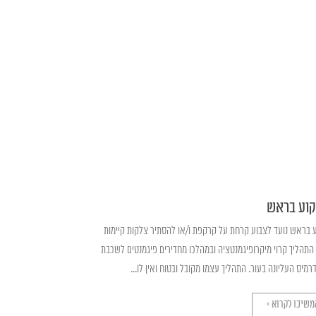
וע בראש
 בראש נועד לצבוע קרחת על קרקפת ו/או להסתיר צלקות קיימות
 התהליך קרוי מיקרופיגמנטציה ובמהלכו מחדירים פיגמנטים לשכבת
מיס העליונה בעור. התהליך עצמו מקובל ובטוח ואין לו...
משיכו לקרוא >