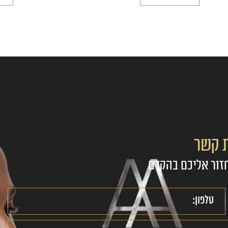
ת קשר
זור אליכם בהקדם