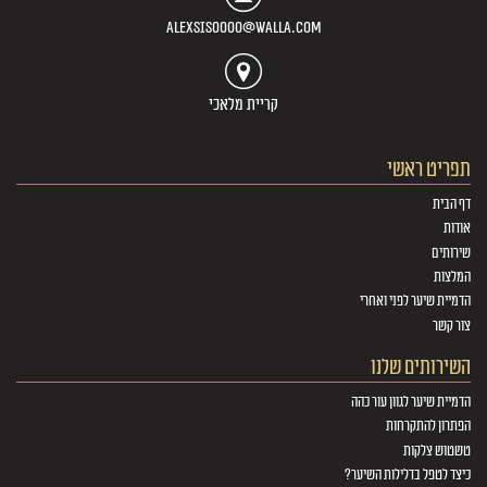
alexsis0000@walla.com
קריית מלאכי
תפריט ראשי
דף הבית
אודות
שירותים
המלצות
הדמיית שיער לפני ואחרי
צור קשר
השירותים שלנו
הדמיית שיער לגוון עור כהה
הפתרון להתקרחות
טשטוש צלקות
כיצד לטפל בדלילות השיער?